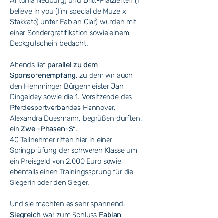
Antonia Neuburg) und Dritt-Platzierten (I
believe in you (I’m special de Muze x
Stakkato) unter Fabian Clar) wurden mit
einer Sondergratifikation sowie einem
Deckgutschein bedacht.
Abends lief
parallel zu dem
Sponsorenempfang
, zu dem wir auch
den Hemminger Bürgermeister Jan
Dingeldey sowie die 1. Vorsitzende des
Pferdesportverbandes Hannover,
Alexandra Duesmann, begrüßen durften,
ein
Zwei-Phasen-S*
.
40 Teilnehmer ritten hier in einer
Springprüfung der schweren Klasse um
ein Preisgeld von 2.000 Euro sowie
ebenfalls einen Trainingssprung für die
Siegerin oder den Sieger.
Und sie machten es sehr spannend.
Siegreich
war zum Schluss
Fabian