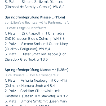
3. Plat. Simone Smitz mit Diamond
(Diamont de Semilly x Cassus), WN 8,2
Springpferdeprüfung Klasse L (1,15m)
von Lilienfeld Rechtsanwälte Partnerschaft
- Beate Tietge & Detlef Klatt
1. Platz Dirk Klaproth mit Chamadra
ZhD (Chacoon Blue x Colman), WN 8,8
2. Platz Simone Smitz mit Queen Mary
(Qualito x Perigueux), WN 8,4
3. Platz Dieter Smitz mit Diabolo (Don
Diarado x Grey Top); WN 8,3
Springpferdeprüfung Klasse M* (1,25m)
Gilde Brauerei - B&B Markenagentur
1. Platz Antonia Neuburg mit Con-Tiki
(Colman x Numero Uno); WN 8,4
2. Platz Christian Glienewinkel mit
Casstino H (Cassini II x Stakkato); WN 8,2
3. Platz Simone Smitz mit Queen Mary