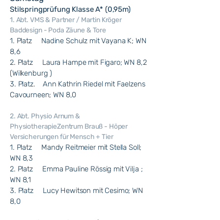
Stilspringprüfung Klasse A* (0,95m)
1. Abt. VMS & Partner / Martin Kröger
Baddesign - Poda Zäune & Tore
1. Platz Nadine Schulz mit Vayana K; WN
8,6
2. Platz Laura Hampe mit Figaro; WN 8,2
(Wilkenburg )
3. Platz. Ann Kathrin Riedel mit Faelzens
Cavourneen; WN 8,0
2. Abt. Physio Arnum &
PhysiotherapieZentrum Brauß - Höper
Versicherungen für Mensch + Tier
1. Platz Mandy Reitmeier mit Stella Soll;
WN 8,3
2. Platz Emma Pauline Rössig mit Vilja ;
WN 8,1
3. Platz Lucy Hewitson mit Cesimo; WN
8,0