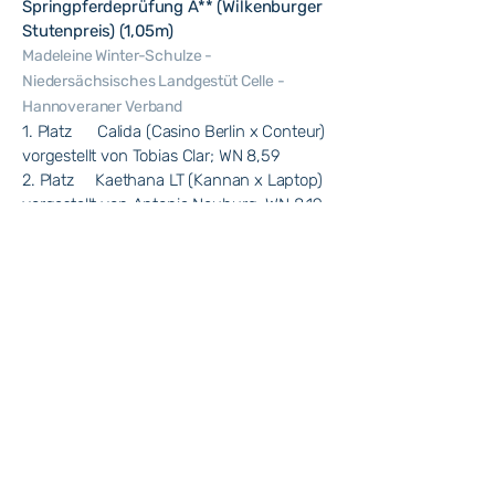
Springpferdeprüfung A** (Wilkenburger
Stutenpreis) (1,05m)
Madeleine Winter-Schulze -
Niedersächsisches Landgestüt Celle -
Hannoveraner Verband
1. Platz Calida (Casino Berlin x Conteur)
vorgestellt von Tobias Clar; WN 8,59
2. Platz Kaethana LT (Kannan x Laptop)
vorgestellt von Antonia Neuburg; WN 8,19
3. Platz I believe in you (I’m special de
Muze x Stakkato) vorgestellt von Fabian
Clar; WN 8,16
Stilspringprüfung Klasse L (1,15m)
1. Abt. Alten- & Pflegeheim WIllig / Barbara &
Ulff Konze - Die Gemüsekiste
1. Platz Tobias Clar mit Captain America;
WN 8,7
2. Platz Sarah Kleineberg mit Chacho;
WN 8,4 (Wilkenburg )