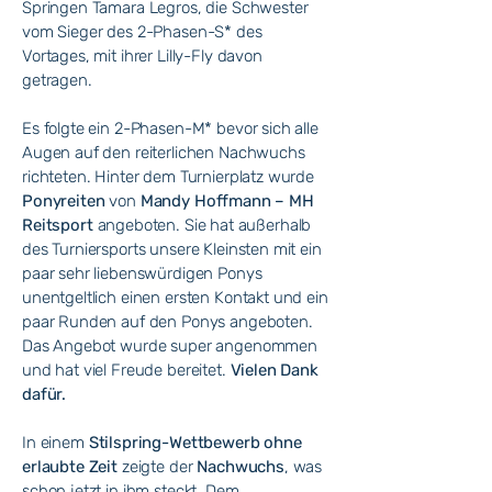
Springen Tamara Legros, die Schwester
vom Sieger des 2-Phasen-S* des
Vortages, mit ihrer Lilly-Fly davon
getragen.
Es folgte ein 2-Phasen-M* bevor sich alle
Augen auf den reiterlichen Nachwuchs
richteten. Hinter dem Turnierplatz wurde
Ponyreiten
von
Mandy Hoffmann – MH
Reitsport
angeboten. Sie hat außerhalb
des Turniersports unsere Kleinsten mit ein
paar sehr liebenswürdigen Ponys
unentgeltlich einen ersten Kontakt und ein
paar Runden auf den Ponys angeboten.
Das Angebot wurde super angenommen
und hat viel Freude bereitet.
Vielen Dank
dafür.
In einem
Stilspring-Wettbewerb ohne
erlaubte Zeit
zeigte der
Nachwuchs
, was
schon jetzt in ihm steckt. Dem