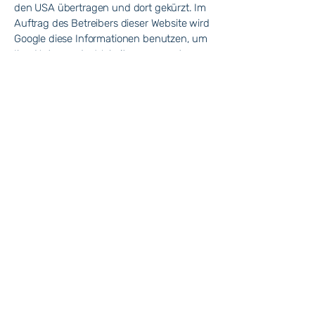
den USA übertragen und dort gekürzt. Im
Auftrag des Betreibers dieser Website wird
Google diese Informationen benutzen, um
Ihre Nutzung der Website auszuwerten,
um Reports über die Websiteaktivitäten
zusammenzustellen und um weitere mit
der Websitenutzung und der
Internetnutzung verbundene
Dienstleistungen gegenüber dem
Websitebetreiber zu erbringen. Die im
Rahmen von Google Analytics von Ihrem
Browser übermittelte IP-Adresse wird
nicht mit anderen Daten von Google
zusammengeführt.
Sie können die Speicherung der Cookies
durch eine entsprechende Einstellung
Ihrer Browser-Software verhindern; wir
weisen Sie jedoch darauf hin, dass Sie in
diesem Fall gegebenenfalls nicht
sämtliche Funktionen dieser Website